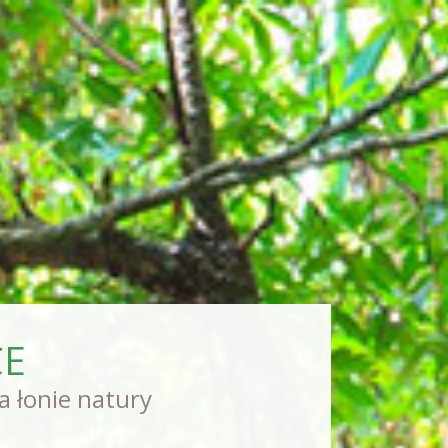
CE
na łonie natury